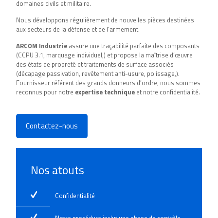
domaines civils et militaire.
Nous développons régulièrement de nouvelles pièces destinées
aux
secteurs de la défense et de l'armement.
ARCOM Industrie
assure une traçabilité parfaite des composants
(
CCPU 3.1
, marquage individuel,) et propose la maîtrise d’œuvre
des états de propreté et traitements de surface associés
(décapage passivation, revêtement anti-usure, polissage,).
Fournisseur référent des grands donneurs d’ordre, nous sommes
reconnus pour notre
expertise technique
et notre confidentialité.
Contactez-nous
Nos atouts
Confidentialité