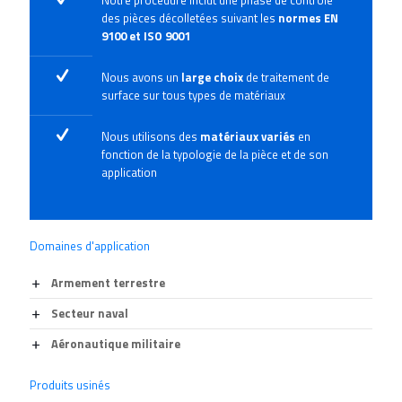
Notre procédure inclut une phase de contrôle
des pièces décolletées suivant les
normes EN
9100 et ISO 9001
Nous avons un
large choix
de traitement de
surface sur tous types de matériaux
Nous utilisons des
matériaux variés
en
fonction de la typologie de la pièce et de son
application
Domaines d'application
Armement terrestre
Secteur naval
Aéronautique militaire
Produits usinés