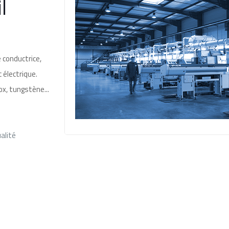
l
 conductrice,
 électrique.
ox, tungstène...
ualité