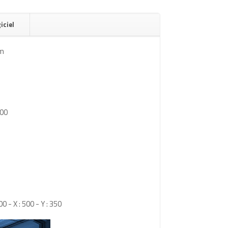
iciel
mm
500
0 - X : 500 - Y : 350