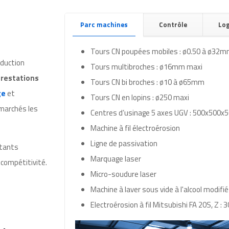
Parc machines
Contrôle
Log
Tours CN poupées mobiles : ø0.50 à ø32
oduction
Tours multibroches : ø16mm maxi
restations
Tours CN bi broches : ø10 à ø65mm
ge
et
Tours CN en lopins : ø250 maxi
marchés les
Centres d’usinage 5 axes UGV : 500x500x
Machine à fil électroérosion
Ligne de passivation
rtants
Marquage laser
 compétitivité.
Micro-soudure laser
Machine à laver sous vide à l'alcool modifié
Electroérosion à fil Mitsubishi FA 20S, Z : 30